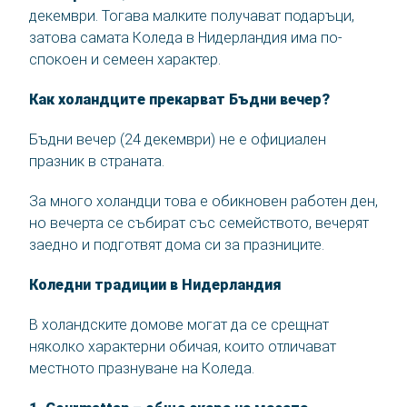
декември. Тогава малките получават подаръци,
затова самата Коледа в Нидерландия има по-
спокоен и семеен характер.
Как холандците прекарват Бъдни вечер?
Бъдни вечер (24 декември) не е официален
празник в страната.
За много холандци това е обикновен работен ден,
но вечерта се събират със семейството, вечерят
заедно и подготвят дома си за празниците.
Коледни традиции в Нидерландия
В холандските домове могат да се срещнат
няколко характерни обичая, които отличават
местното празнуване на Коледа.