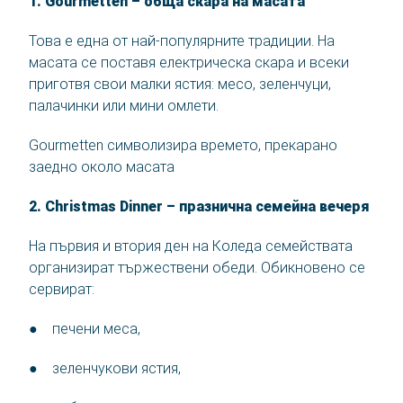
1. Gourmetten – обща скара на масата
Това е една от най-популярните традиции. На
масата се поставя електрическа скара и всеки
приготвя свои малки ястия: месо, зеленчуци,
палачинки или мини омлети.
Gourmetten символизира времето, прекарано
заедно около масата
2. Christmas Dinner – празнична семейна вечеря
На първия и втория ден на Коледа семействата
организират тържествени обеди. Обикновено се
сервират:
● печени меса,
● зеленчукови ястия,