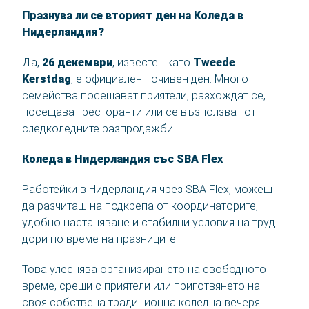
Празнува ли се вторият ден на Коледа в
Нидерландия?
Да,
26 декември
, известен като
Tweede
Kerstdag
, е официален почивен ден. Много
семейства посещават приятели, разхождат се,
посещават ресторанти или се възползват от
следколедните разпродажби.
Коледа в Нидерландия със SBA Flex
Работейки в Нидерландия чрез SBA Flex, можеш
да разчиташ на подкрепа от координаторите,
удобно настаняване и стабилни условия на труд
дори по време на празниците.
Това улеснява организирането на свободното
време, срещи с приятели или приготвянето на
своя собствена традиционна коледна вечеря.