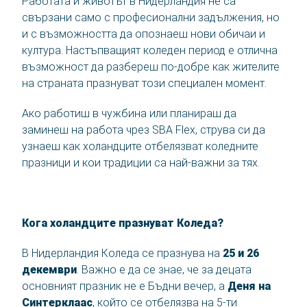
Работата и животът в Нидерландия не са
свързани само с професионални задължения, но
и с възможността да опознаеш нови обичаи и
Контакт
култура. Настъпващият коледен период е отлична
възможност да разбереш по-добре как жителите
SBA Flex Recruitment
на страната празнуват този специален момент.
Boogschutterstraat 5, 5015 BX Tilburg, Нидерландия
T:
+31 (0)13 464 89 50
|
E:
recruitment@sbaflex.com
Ако работиш в чужбина или планираш да
заминеш на работа чрез SBA Flex, струва си да
SBA Flex Recruitment EOOD
узнаеш как холандците отбелязват коледните
празници и кои традиции са най-важни за тях.
T:
+359 (0) 2 423 21 84
|
E:
recruitment@sbaflex.bg
Кога холандците празнуват Коледа?
Обадете ни се
Изпратете ни имейл съобщение
В Нидерландия Коледа се празнува на
25 и 26
декември
. Важно е да се знае, че за децата
основният празник не е Бъдни вечер, а
Деня на
Синтерклаас
, който се отбелязва на 5-ти