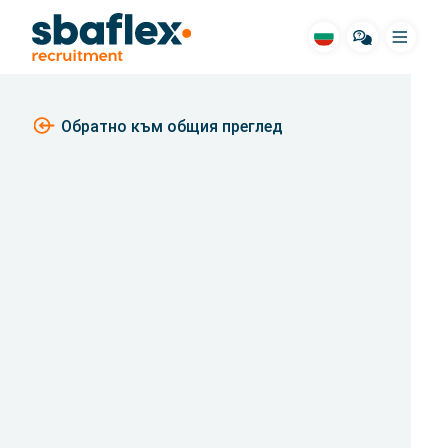
Меню
SBA за вас
Обратно към общия преглед
Cвободни места
Жилища
длъжностни сфери
Pазкази
Hачин на работа
ЧЗВ