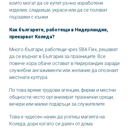
които могат да се купят ръчно изработени
изделия, сладкиши, украси или да се ползват
пързалки с кънки.
Как българите, работещи в Нидерландия,
прекарват Коледа?
Много българи, работещи чрез SBA Flex, решават
да се върнат в България за празниците. Все
повече хора обаче остават в Нидерландия заради
служебни ангажименти или желание да опознаят
местната култура.
По това време трудови агенции, фирми и местни
общности често организират празнични срещи,
вечери или малки подаръци за служителите.
Това е чудесен начин да усетиш магията на
Коледа, дори когато си далеч от дома.