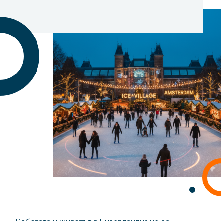
Контакт
Hовини
За нас
История
език
български
English
Polski
Română