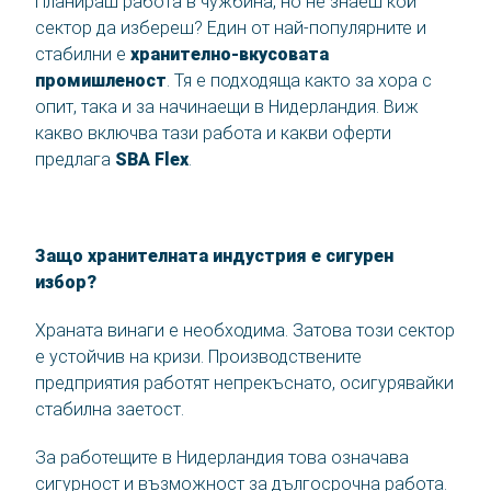
Планираш работа в чужбина, но не знаеш кой
сектор да избереш? Един от най-популярните и
стабилни е
хранително-вкусовата
Контакт
промишленост
. Тя е подходяща както за хора с
опит, така и за начинаещи в Нидерландия. Виж
SBA Flex Recruitment
какво включва тази работа и какви оферти
Boogschutterstraat 5, 5015 BX Tilburg, Нидерландия
предлага
SBA Flex
.
T:
+31 (0)13 464 89 50
|
E:
recruitment@sbaflex.com
SBA Flex Recruitment EOOD
Защо хранителната индустрия е сигурен
T:
+359 (0) 2 423 21 84
|
E:
recruitment@sbaflex.bg
избор?
Храната винаги е необходима. Затова този сектор
е устойчив на кризи. Производствените
Обадете ни се
предприятия работят непрекъснато, осигурявайки
Изпратете ни имейл съобщение
стабилна заетост.
За работещите в Нидерландия това означава
сигурност и възможност за дългосрочна работа.