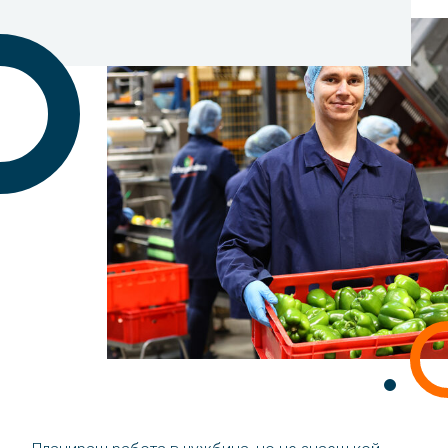
Контакт
Hовини
За нас
История
език
български
English
Polski
Română