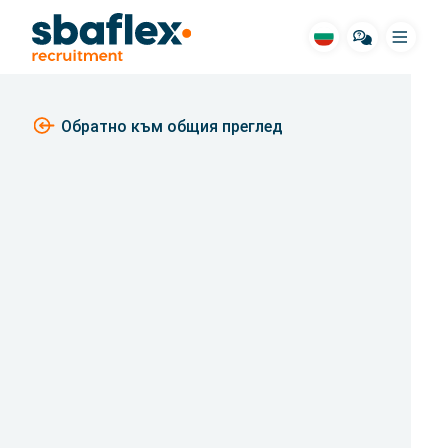
Меню
SBA за вас
Обратно към общия преглед
Cвободни места
Жилища
длъжностни сфери
Pазкази
Hачин на работа
ЧЗВ