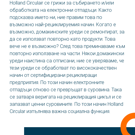
Holland Circulair се грижи за събирането и/или
обработката на електронни отпадъци. Както
подсказва името ни, ние правим това по
възможно най-рециклируемия начин. Когато е
възможно, домакинските уреди се ремонтират, за
да се използват повторно като продукти. Това
вече не е възможно? След това преминаваме към
повторно използване на части. Някои домакински
уреди наистина са отписани, ние се уверяваме, че
тези уреди се обработват по висококачествен
начин от сертифицирани рециклиращи
предприятия. По този начин електронните
отпадъци отново се превръщат в суровина. Така
се затваря веригата на рециклиращия цикъл и се
запазват ценни суровините. По този начин Holland
Circular изпълнява важна социална функция.