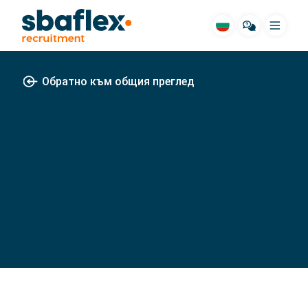
Меню
Обратно към общия преглед
SBA за вас
Cвободни места
Жилища
длъжностни сфери
Pазкази
Hачин на работа
ЧЗВ