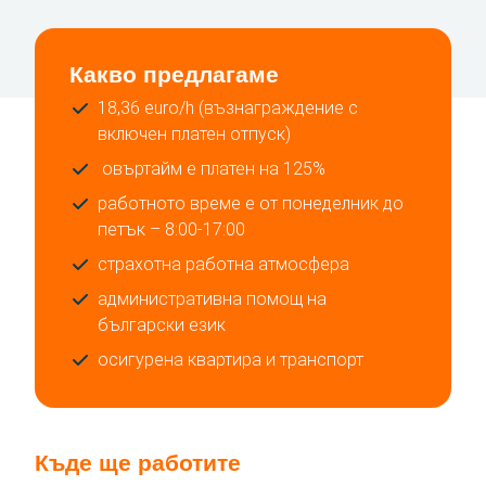
Какво предлагаме
18,36 euro/h (възнаграждение с
включен платен отпуск)
овъртайм е платен на 125%
работното време е от понеделник до
петък – 8:00-17:00
страхотна работна атмосфера
административна помощ на
български език
осигурена квартира и транспорт
Къде ще работите