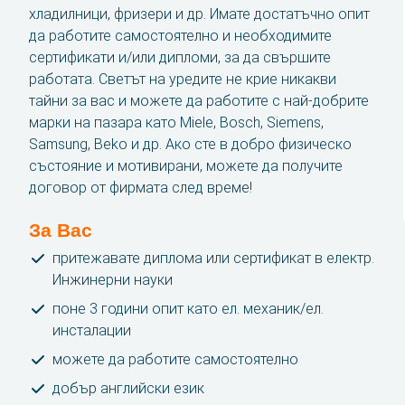
хладилници, фризери и др. Имате достатъчно опит
да работите самостоятелно и необходимите
Контакт
сертификати и/или дипломи, за да свършите
работата. Светът на уредите не крие никакви
SBA Flex Recruitment
тайни за вас и можете да работите с най-добрите
Boogschutterstraat 5, 5015 BX Tilburg, Нидерландия
марки на пазара като Miele, Bosch, Siemens,
T:
+31 (0)13 464 89 50
|
E:
recruitment@sbaflex.com
Samsung, Beko и др. Ако сте в добро физическо
състояние и мотивирани, можете да получите
договор от фирмата след време!
SBA Flex Recruitment EOOD
T:
+359 (0) 2 423 21 84
|
E:
recruitment@sbaflex.bg
За Вас
притежавате диплома или сертификат в електр.
Инжинерни науки
Обадете ни се
поне 3 години опит като ел. механик/ел.
инсталации
Изпратете ни имейл съобщение
можете да работите самостоятелно
добър английски език