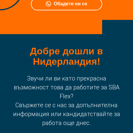
Обадете ни се
Добре дошли в
Нидерландия!
Звучи ли ви като прекрасна
възможност това да работите за SBA
Flex?
Свържете се с нас за допълнителна
информация или кандидатствайте за
работа още днес.