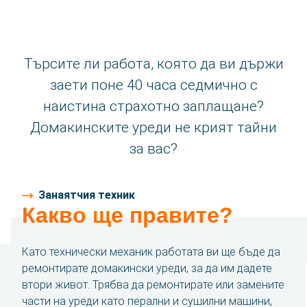
Контакт
Hовини
Търсите ли работа, която да ви държи
заети поне 40 часа седмично с
За нас
наистина страхотно заплащане?
История
Домакинските уреди не крият тайни
за вас?
език
Занаятчия техник
български
Какво ще правите?
English
Като технически механик работата ви ще бъде да
Polski
ремонтирате домакински уреди, за да им дадете
втори живот. Трябва да ремонтирате или замените
Română
части на уреди като перални и сушилни машини,