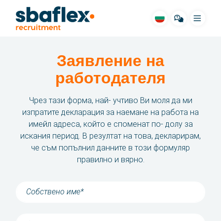
Меню
Заявление на
SBA за вас
работодателя
Cвободни места
Чрез тази форма, най- учтиво Ви моля да ми
Жилища
изпратите декларация за наемане на работа на
имейл адреса, който е споменат по- долу за
длъжностни сфери
искания период. В резултат на това, декларирам,
че съм попълнил данните в този формуляр
Pазкази
правилно и вярно.
Hачин на работа
ЧЗВ