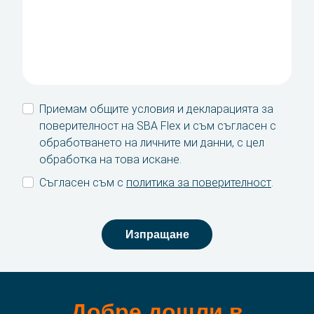
наклонена
черта
Контакт
YYYY
SBA Flex Recruitment
Boogschutterstraat 5, 5015 BX Tilburg, Нидерландия
Приемам общите условия и декларацията за
T:
+31 (0)13 464 89 50
|
E:
recruitment@sbaflex.com
поверителност на SBA Flex и съм съгласен с
обработването на личните ми данни, с цел
SBA Flex Recruitment EOOD
обработка на това искане.
T:
+359 (0) 2 423 21 84
|
E:
recruitment@sbaflex.bg
Съгласен съм с
политика за поверителност
.
Обадете ни се
Изпращане
Изпратете ни имейл съобщение
Добре дошли в