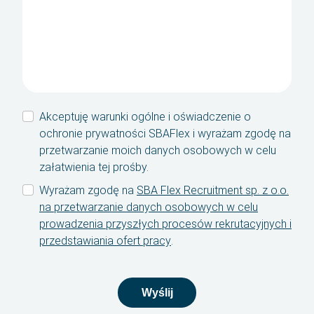
ukośnik
RRRR
Kontakt
SBA Flex Recruitment
Boogschutterstraat 5, 5015 BX Tilburg, Holandia
T:
+31 (0)13 464 89 50
|
E:
recruitment@sbaflex.com
Akceptuję warunki ogólne i oświadczenie o
ochronie prywatności SBAFlex i wyrażam zgodę na
SBA Flex Recruitment Sp. z.o.o
przetwarzanie moich danych osobowych w celu
Ul. Ozimska 40, lok. 112, 45-058 Opole
załatwienia tej prośby.
T:
+48 (0)77 888 12 17
|
E:
rekrutacja@sbaflex.pl
Wyrażam zgodę na
SBA Flex Recruitment sp. z o.o.
na przetwarzanie danych osobowych w celu
prowadzenia przyszłych procesów rekrutacyjnych i
przedstawiania ofert pracy
.
Zadzwoń do nas
Wyślij nam wiadomość e-mail
Wyślij