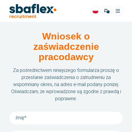
Menu
Wniosek o
SBA dla ciebie
zaświadczenie
Oferty pracy
pracodawcy
Zakwaterowanie
Za pośrednictwem niniejszego formularza proszę o
przesłanie zaświadczenia o zatrudnieniu za
Branże
wspomniany okres, na adres e-mail podany poniżej.
Oświadczam, że wprowadzone są zgodne z prawdą i
Historie
poprawne.
Działalność
Często zadawane pytania