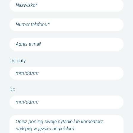
Kontakt
Aktualności
O nas
Historia
Od daty
Język
MM
Polski
Do
ukośnik
DD
English
ukośnik
RRRR
MM
Română
ukośnik
DD
български