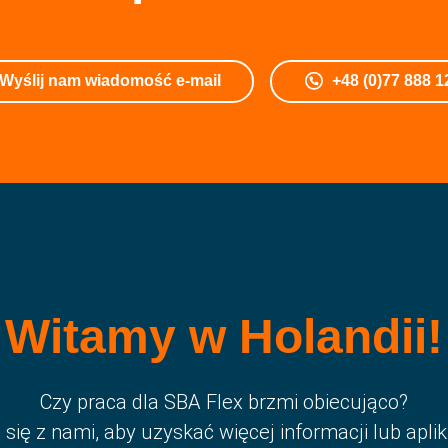
Wyślij nam wiadomość e-mail
+48 (0)77 888 1
Witamy w Holandii!
Czy praca dla SBA Flex brzmi obiecująco?
 się z nami, aby uzyskać więcej informacji lub apliku