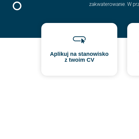
zakwaterowanie. W przy
Aplikuj na stanowisko
z twoim CV
SBA Flex Recruitment
Boogschutterstraat 5, 5015 BX Tilburg, Holan
T:
+31 (0)13 464 89 50
|
E:
recruitment@sb