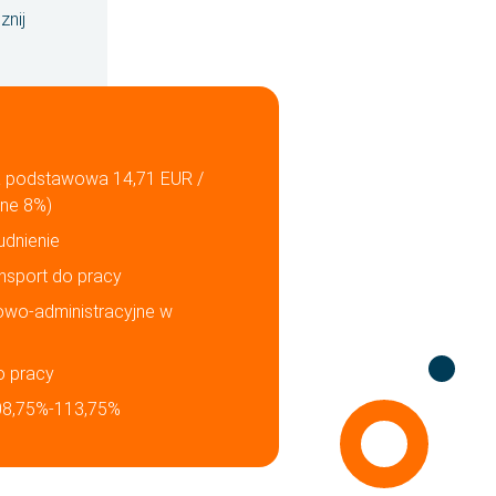
znij
a podstawowa 14,71 EUR /
jne 8%)
udnienie
nsport do pracy
owo-administracyjne w
o pracy
08,75%-113,75%