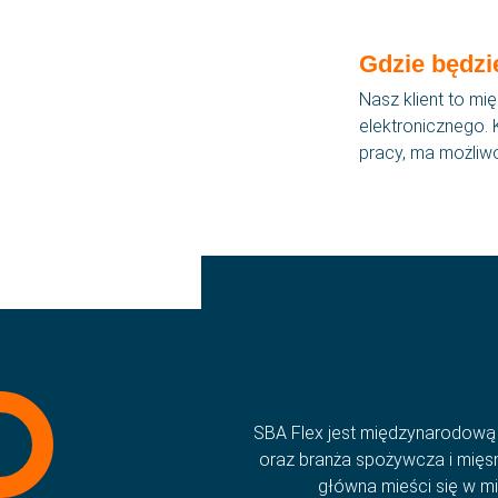
Gdzie będz
Nasz klient to mi
elektronicznego.
pracy, ma możliw
Menu
SBA dla ciebie
Zakwaterowanie
SBA Flex jest międzynarodową a
oraz branża spożywcza i mięsna
Historie
główna mieści się w mi