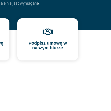
a
 ale nie jest wymagane.
wę
Podpisz umowę w
naszym biurze
pl