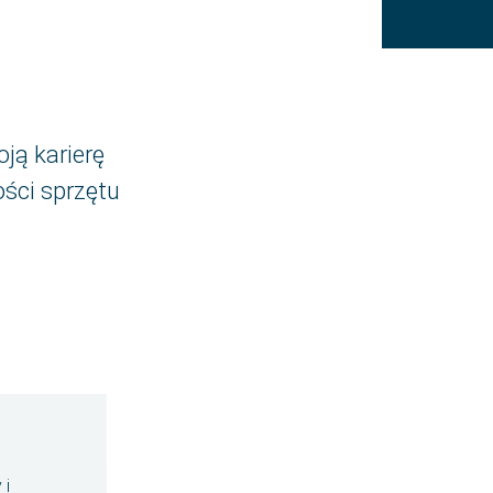
ę
Aplikuj w ciągu 1 minuty
ją karierę
ści sprzętu
 i