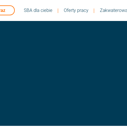
SBA dla ciebie
Oferty pracy
Zakwaterowa
raz