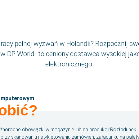
Udostępnij tę ofert
racy pełnej wyzwań w Holandii? Rozpocznij swo
 DP World -to ceniony dostawca wysokiej jako
elektronicznego.
komputerowym
obić?
żnorodne obowiązki w magazynie lub na produkcji:Rozładunek
przy skanowaniu i etykietowaniu zamówień, załadunku na palety