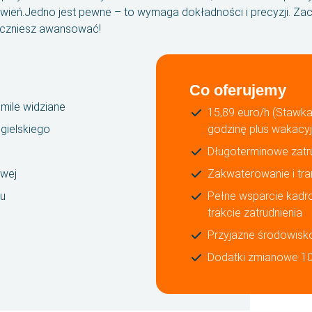
wień.Jedno jest pewne – to wymaga dokładności i precyzji. Zac
zaczniesz awansować!
Co oferujemy
mile widziane
15,89 euro/h (Stawk
gielskiego
godzinę plus wakacy
Długoterminowe zatr
owej
Zakwaterowanie i tra
u
Pełne wsparcie kadr
trakcie zatrudnienia
Przyjazne środowisk
Dodatki zmianowe 1