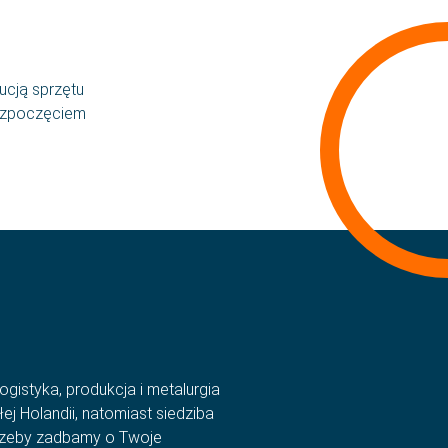
ucją sprzętu
rozpoczęciem
lex
Język
lność
Polski
 zadawane pytania
English
t
Română
ności
български
gistyka, produkcja i metalurgia
ej Holandii, natomiast siedziba
otrzeby zadbamy o Twoje