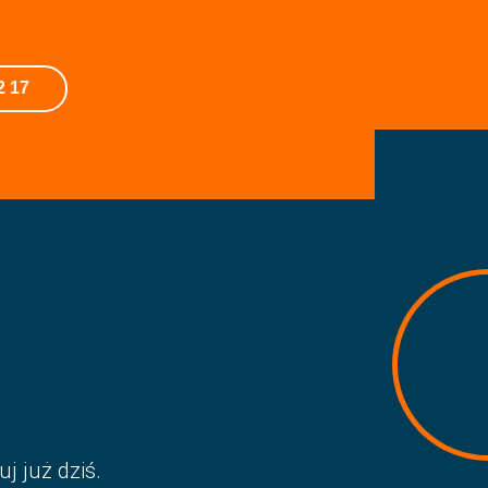
2 17
j już dziś.