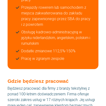
Przejazdy rowerem lub samochodem z
miejsca zakwaterowania do zakładu
pracy zapewnionego przez SBA do pracy
i z powrotem
Obsługę kadrowo-administracyjną w
języku niderlandzkim, angielskim, polskim i
rumuńskim
Dodatki zmianowe 112,5%-150%
Pracę w zgranym zespole
Gdzie będziesz pracować
Będziesz pracować dla firmy z branży tekstylnej z
ponad 100-letnim doświadczeniem. Firma oferuje
szeroki zakres usług w 17 różnych krajach. Jej usługi
mają jeden cel: zapewnienie klientom bezpiecznych,