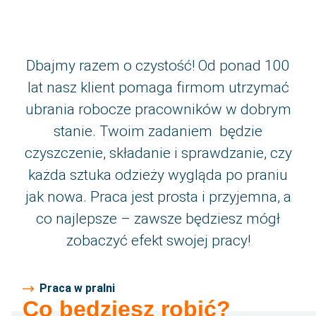
Kontakt
Aktualności
Dbajmy razem o czystość! Od ponad 100
lat nasz klient pomaga firmom utrzymać
O nas
ubrania robocze pracowników w dobrym
Historia
stanie. Twoim zadaniem będzie
czyszczenie, składanie i sprawdzanie, czy
Język
każda sztuka odzieży wygląda po praniu
jak nowa. Praca jest prosta i przyjemna, a
Polski
co najlepsze – zawsze będziesz mógł
zobaczyć efekt swojej pracy!
English
Română
Praca w pralni
Co będziesz robić?
български