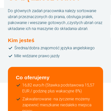
Do głównych zadań pracownika należy sortowanie
Kontakt
ubrań przeznaczonych do prania, obsługa pralek,
pakowanie i wieszanie gotowych ,czystych ubrań oraz
SBA Flex Recruitment
układanie ich na maszynie do składania ubrań.
Boogschutterstraat 5, 5015 BX Tilburg, Holandia
T:
+31 (0)13 464 89 50
|
E:
recruitment@sbaflex.com
Kim jesteś
Średnia/dobra znajomość języka angielskiego
SBA Flex Recruitment Sp. z.o.o
Mile widziane prawo jazdy
Ul. Ozimska 40, lok. 112, 45-058 Opole
T:
+48 (0)77 888 12 17
|
E:
rekrutacja@sbaflex.pl
Co oferujemy
16,82 euro/h (Stawka podstawowa 15,57
Zadzwoń do nas
EUR / godzinę plus wakacyjne 8%)
Wyślij nam wiadomość e-mail
Zakwaterowanie -na życzenie możemy
zapewnić mieszkanie niedaleko miejsca
pracy