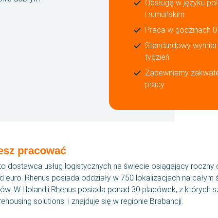
Obsługę w języku pols
i rumuńskim
Praca w godzinach 0
Standardowy wymiar 
tydzień
Zapewniamy zakwater
pracy
iesz pracować
SBA F
to dostawca usług logistycznych na świecie osiągający roczny 
d euro. Rhenus posiada oddziały w 750 lokalizacjach na całym ś
ów. W Holandii Rhenus posiada ponad 30 placówek, z których s
ehousing solutions i znajduje się w regionie Brabancji.
Oferty pracy
Działa