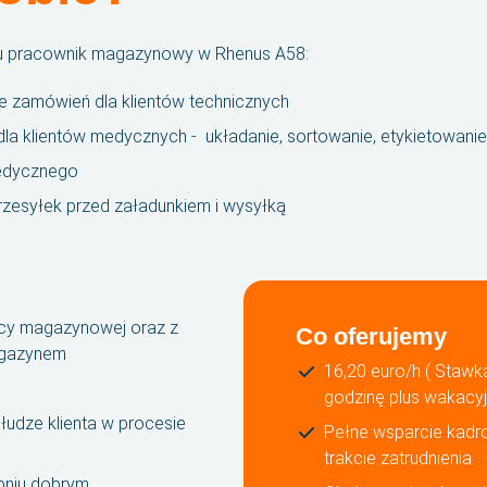
ku pracownik magazynowy w Rhenus A58:
e zamówień dla klientów technicznych
a klientów medycznych - układanie, sortowanie, etykietowanie
medycznego
rzesyłek przed załadunkiem i wysyłką
cy magazynowej oraz z
Co oferujemy
agazynem
16,20 euro/h ( Staw
godzinę plus wakacy
udze klienta w procesie
Pełne wsparcie kadr
trakcie zatrudnienia
opniu dobrym