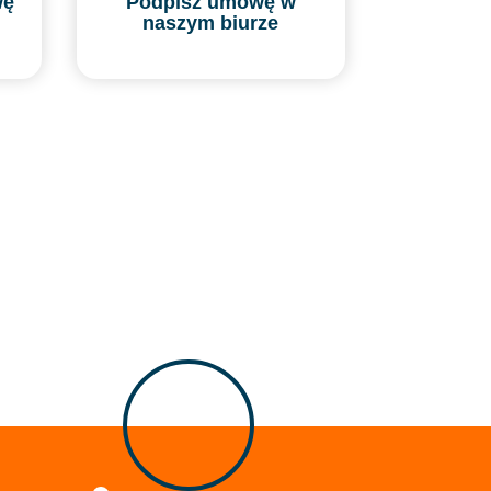
wę
Podpisz umowę w
naszym biurze