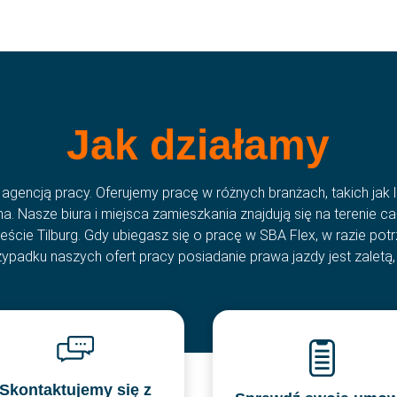
Często
Kontak
Branże
Aktual
O nas
Aplikuj teraz
Histori
Jak działamy
gencją pracy. Oferujemy pracę w różnych branżach, takich jak lo
. Nasze biura i miejsca zamieszkania znajdują się na terenie cał
eście Tilburg. Gdy ubiegasz się o pracę w SBA Flex, w razie p
padku naszych ofert pracy posiadanie prawa jazdy jest zaletą,
SBA Flex Recruitment Sp. z.o.o
dia
Ul. Ozimska 40, lok. 112, 45-058 Opole
aflex.com
T:
+48 (0)77 888 12 17
|
E:
rekrutacja@sbaflex.
Skontaktujemy się z