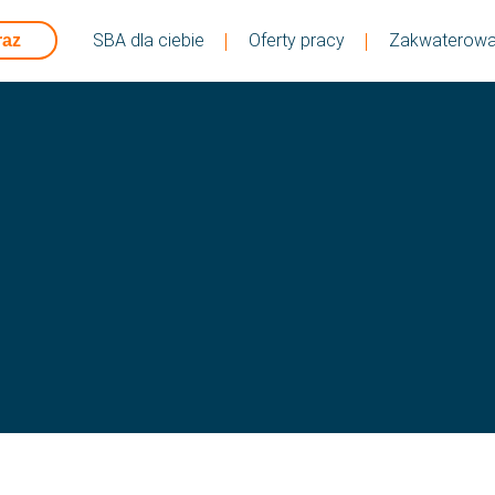
SBA dla ciebie
Oferty pracy
Zakwaterowa
raz
Udostępnij tę ofert