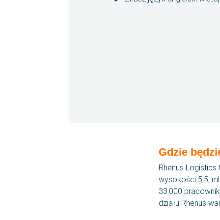
Gdzie będz
Menu
Rhenus Logistics 
wysokości 5,5, ml
33.000 pracownik
działu Rhenus war
SBA dla ciebie