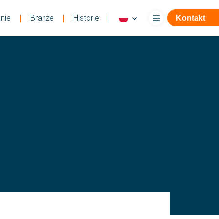
nie
Branże
Historie
Kontakt
ę
Aplikuj w ciągu 1 minuty