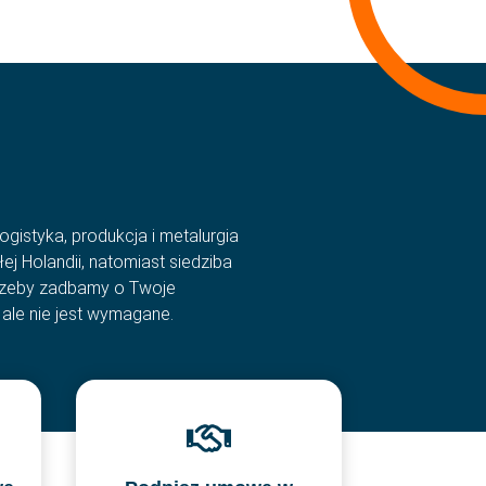
 zadawane pytania
English
t
Română
ności
български
a
gistyka, produkcja i metalurgia
ej Holandii, natomiast siedziba
otrzeby zadbamy o Twoje
 ale nie jest wymagane.
pl