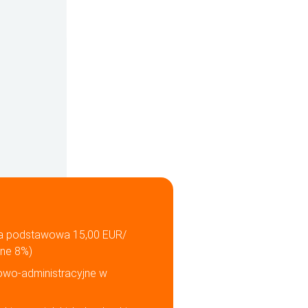
ka podstawowa 15,00 EUR/
jne 8%)
owo-administracyjne w