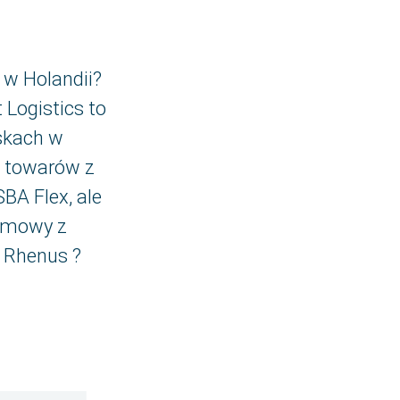
w Holandii?
Logistics to
skach w
e towarów z
BA Flex, ale
 umowy z
 Rhenus ?