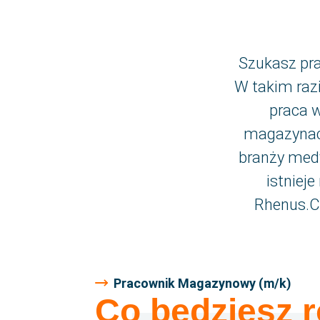
Szukasz pr
W takim raz
praca 
magazynach
branży medy
istniej
Rhenus.C
Pracownik Magazynowy (m/k)
Co będziesz r