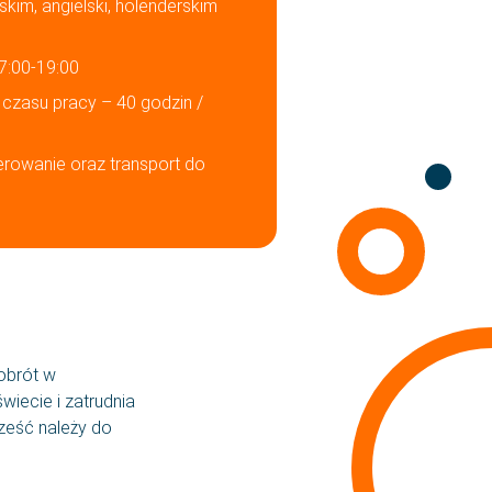
kim, angielski, holenderskim
7:00-19:00
czasu pracy – 40 godzin /
owanie oraz transport do
lex
Język
obrót w
wiecie i zatrudnia
ześć należy do
lność
Polski