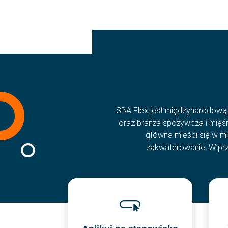
Zakwaterowanie
Historie
SBA Flex jest międzynarodową a
oraz branża spożywcza i mięsna
główna mieści się w mi
zakwaterowanie. W przy
SBA Flex Recruitment
Boogschutterstraat 5, 5015 BX Tilburg, Holan
T:
+31 (0)13 464 89 50
|
E:
recruitment@sb