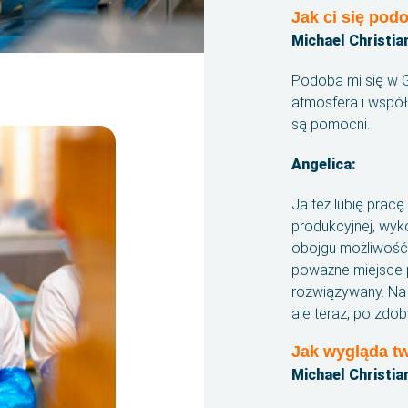
Jak ci się pod
Michael Christia
Podoba mi się w 
atmosfera i współ
są pomocni.
Angelica:
Ja też lubię pracę
produkcyjnej, wyko
obojgu możliwość
poważne miejsce p
rozwiązywany. Na 
ale teraz, po zdo
Jak wygląda t
Michael Christia