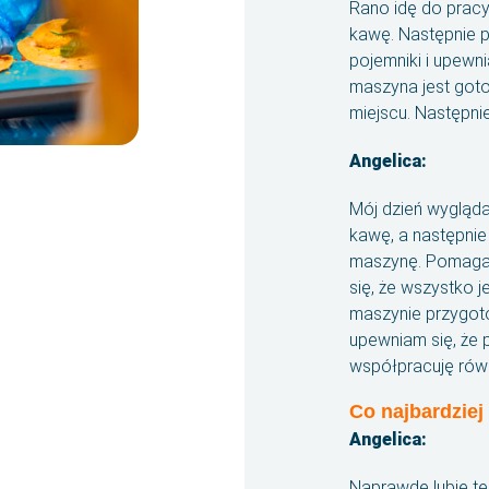
Rano idę do pracy,
kawę. Następnie p
pojemniki i upewni
maszyna jest got
miejscu. Następnie
Angelica:
Mój dzień wygląda
kawę, a następni
maszynę. Pomagam 
się, że wszystko 
maszynie przygoto
upewniam się, że 
współpracuję równi
Co najbardziej
Angelica:
Naprawdę lubię tę