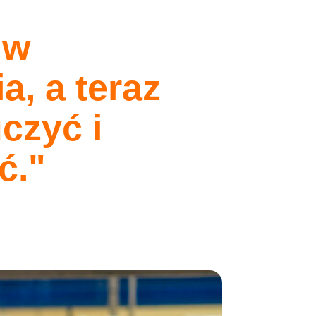
 w
a, a teraz
czyć i
lex
Język
ć.
lność
Polski
 zadawane pytania
English
t
Română
ności
български
a