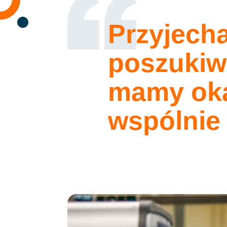
Przyjecha
poszukiwa
mamy okaz
Menu
wspólnie 
SBA dla ciebie
Zakwaterowanie
Historie