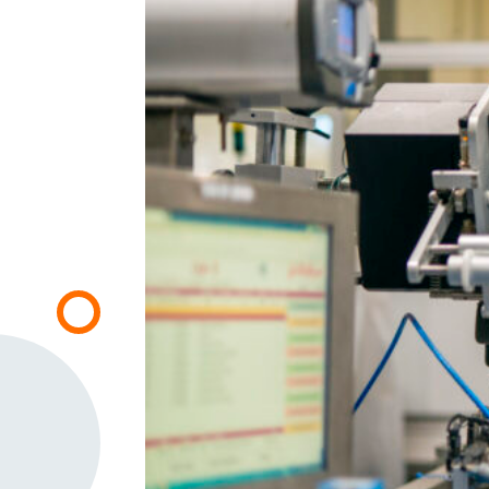
SBA Flex Recruitment
Boogschutterstraat 5, 5015 BX Tilburg, Holan
T:
+31 (0)13 464 89 50
|
E:
recruitment@sb