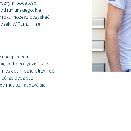
ycznym, podatkach i
n od rumuńskiego. Na
iec roku możesz odzyskać
iosek. W Rumunii nie
e ubezpieczeń
ię za to co tydzień, ale
po miesiącu można otrzymać
ieć, że będziesz
ięc musisz nauczyć się