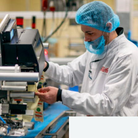
SBA Flex Recruitment Sp. z.o.o
dia
Ul. Ozimska 40, lok. 112, 45-058 Opole
aflex.com
T:
+48 (0)77 888 12 17
|
E:
rekrutacja@sbaflex.