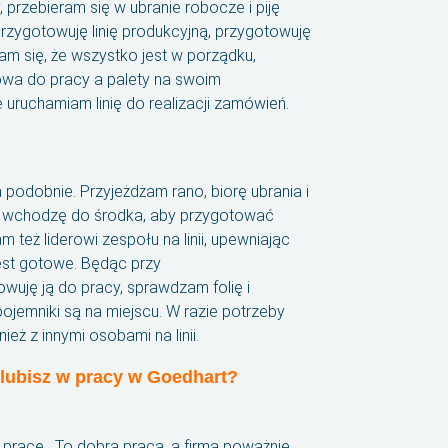
 przebieram się w ubranie robocze i piję
rzygotowuję linię produkcyjną, przygotowuję
am się, że wszystko jest w porządku,
owa do pracy a palety na swoim
 uruchamiam linię do realizacji zamówień.
 podobnie. Przyjeżdżam rano, biorę ubrania i
e wchodzę do środka, aby przygotować
też liderowi zespołu na linii, upewniając
jest gotowe. Będąc przy
wuję ją do pracy, sprawdzam folię i
pojemniki są na miejscu. W razie potrzeby
eż z innymi osobami na linii.
 lubisz w pracy w Goedhart?
 pracę . To dobra praca, a firma poważnie