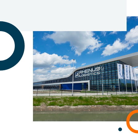
Kontakt
Aktualności
O nas
Historia
Język
Polski
English
Română
български