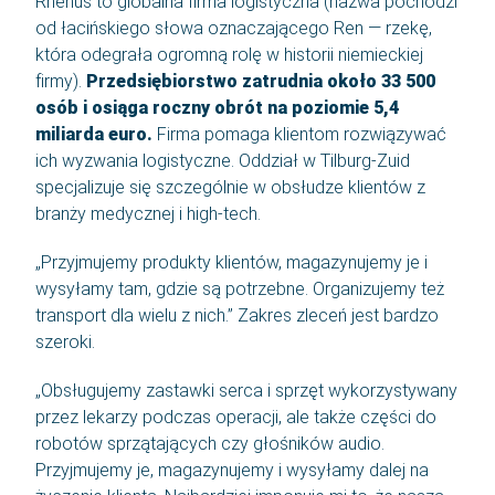
Rhenus to globalna firma logistyczna (nazwa pochodzi
od łacińskiego słowa oznaczającego Ren — rzekę,
która odegrała ogromną rolę w historii niemieckiej
firmy).
Przedsiębiorstwo zatrudnia około 33 500
osób i osiąga roczny obrót na poziomie 5,4
miliarda euro.
Firma pomaga klientom rozwiązywać
ich wyzwania logistyczne. Oddział w Tilburg-Zuid
specjalizuje się szczególnie w obsłudze klientów z
branży medycznej i high-tech.
„Przyjmujemy produkty klientów, magazynujemy je i
wysyłamy tam, gdzie są potrzebne. Organizujemy też
transport dla wielu z nich.” Zakres zleceń jest bardzo
szeroki.
„Obsługujemy zastawki serca i sprzęt wykorzystywany
przez lekarzy podczas operacji, ale także części do
robotów sprzątających czy głośników audio.
Przyjmujemy je, magazynujemy i wysyłamy dalej na