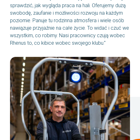
sprawdzić, jak wygląda praca na hali. Oferujemy dużą
swobodę, zaufanie i możliwości rozwoju na każdym
poziomie. Panuje tu rodzinna atmosfera i wiele osób
nawiązuje przyjaźnie na całe życie. To widać i czuć we
wszystkim, co robimy. Nasi pracownicy czują wobec
Rhenus to, co kibice wobec swojego klubu.”