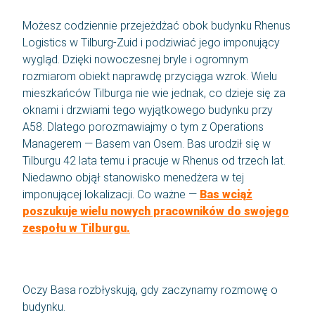
Możesz codziennie przejeżdżać obok budynku Rhenus
Kontakt
Logistics w Tilburg-Zuid i podziwiać jego imponujący
wygląd. Dzięki nowoczesnej bryle i ogromnym
rozmiarom obiekt naprawdę przyciąga wzrok. Wielu
SBA Flex Recruitment
mieszkańców Tilburga nie wie jednak, co dzieje się za
Boogschutterstraat 5, 5015 BX Tilburg, Holandia
oknami i drzwiami tego wyjątkowego budynku przy
T:
+31 (0)13 464 89 50
|
E:
recruitment@sbaflex.com
A58. Dlatego porozmawiajmy o tym z Operations
Managerem — Basem van Osem. Bas urodził się w
SBA Flex Recruitment Sp. z.o.o
Tilburgu 42 lata temu i pracuje w Rhenus od trzech lat.
Ul. Ozimska 40, lok. 112, 45-058 Opole
Niedawno objął stanowisko menedżera w tej
T:
+48 (0)77 888 12 17
|
E:
rekrutacja@sbaflex.pl
imponującej lokalizacji. Co ważne —
Bas wciąż
poszukuje wielu nowych pracowników do swojego
zespołu w Tilburgu.
Zadzwoń do nas
Wyślij nam wiadomość e-mail
Oczy Basa rozbłyskują, gdy zaczynamy rozmowę o
budynku.