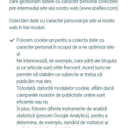
care gestionăm datele cu caracter personal colectate
prin intermediul site-ului nostru web (www.sbaflex.com).
Contact
Colectăm date cu caracter personal pe site-ul nostru
Noutăți
web în trei moduri:
Echipa noastră
Folosim cookie-uri pentru a colecta date cu
caracter personal în scopul de a ne optimiza site-
Istoric
ul.
Ne interesează, de exemplu, care părți ale blogului
Limbă
și ce articole sunt citite frecvent. Acest lucru ne
permite să stabilim ce subiecte ar trebui să
publicăm mai des.
Română
Totodată, datorită modulelor cookie, aflăm dacă
campaniile noastre de publicitate online sunt
English
eficiente sau nu.
În plus, folosim diferite instrumente de analiză
Polski
statistică (precum Google Analytics), pentru a
determina, de exemplu, numărul de vizitatori ai
български