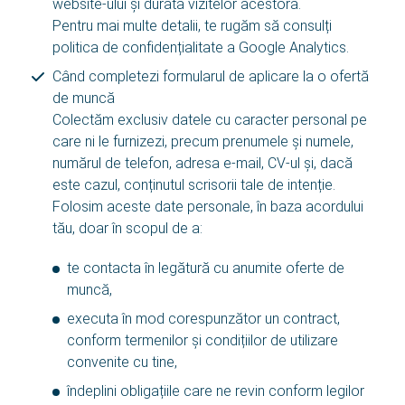
website-ului și durata vizitelor acestora.
Pentru mai multe detalii, te rugăm să consulți
Contact
politica de confidențialitate a Google Analytics.
Când completezi formularul de aplicare la o ofertă
de muncă
SBA Flex Recruitment
Colectăm exclusiv datele cu caracter personal pe
Boogschutterstraat 5, 5015 BX Tilburg, Țările de Jos
care ni le furnizezi, precum prenumele și numele,
T:
+31 (0)13 464 89 50
|
E:
recruitment@sbaflex.com
numărul de telefon, adresa e-mail, CV-ul și, dacă
este cazul, conținutul scrisorii tale de intenție.
SBA Flex Recruitment S.R.L.
Folosim aceste date personale, în baza acordului
Splaiul Unirii 4, Bloc B3, Tronson 3 Etaj 2, Birou 2.2,
tău, doar în scopul de a:
040031 Sector 4, București
T:
+40 (0)31 426 09 93
|
E:
recrutare@sbaflex.ro
te contacta în legătură cu anumite oferte de
muncă,
executa în mod corespunzător un contract,
Sună-ne
conform termenilor și condițiilor de utilizare
convenite cu tine,
Trimite-ne un e-mail
îndeplini obligațiile care ne revin conform legilor