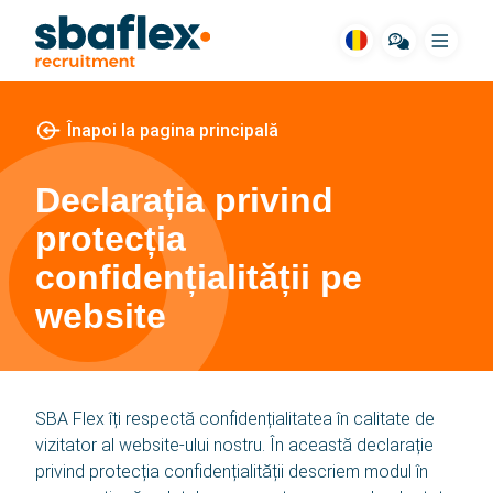
Meniu
Înapoi la pagina principală
SBA pentru tine
Locuri de muncă
Declarația privind
protecția
Cazare
confidențialității pe
Domenii
website
Povești de succes
SBA Flex îți respectă confidențialitatea în calitate de
Mod de lucru
vizitator al website-ului nostru. În această declarație
privind protecția confidențialității descriem modul în
Intrebari frecvente