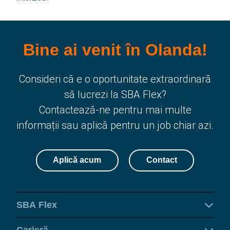
Contact
Bine ai venit în Olanda!
SBA Flex Recruitment
Boogschutterstraat 5, 5015 BX Tilburg, Țările de Jos
Consideri că e o oportunitate extraordinară
T:
+31 (0)13 464 89 50
|
E:
recruitment@sbaflex.com
să lucrezi la SBA Flex?
Contactează-ne pentru mai multe
SBA Flex Recruitment S.R.L.
Splaiul Unirii 4, Bloc B3, Tronson 3 Etaj 2, Birou 2.2,
informații sau aplică pentru un job chiar azi.
040031 Sector 4, București
T:
+40 (0)31 426 09 93
|
E:
recrutare@sbaflex.ro
Aplică acum
Contact
Sună-ne
SBA Flex
Trimite-ne un e-mail
Carieră