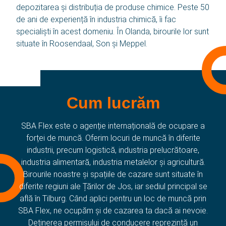
depozitarea și distribuția de produse chimice. Peste 50
de ani de experiență în industria chimică, îi fac
specialiști în acest domeniu. În Olanda, birourile lor sunt
situate în Roosendaal, Son și Meppel.
Cum lucrăm
SBA Flex este o agenție internațională de ocupare a
forței de muncă. Oferim locuri de muncă în diferite
industrii, precum logistică, industria prelucrătoare,
industria alimentară, industria metalelor și agricultură.
Birourile noastre și spațiile de cazare sunt situate în
diferite regiuni ale Țărilor de Jos, iar sediul principal se
află în Tilburg. Când aplici pentru un loc de muncă prin
SBA Flex, ne ocupăm și de cazarea ta dacă ai nevoie.
Deținerea permisului de conducere reprezintă un