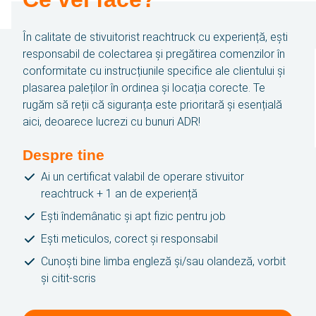
Contact
În calitate de stivuitorist reachtruck cu experiență, ești
responsabil de colectarea și pregătirea comenzilor în
conformitate cu instrucțiunile specifice ale clientului și
SBA Flex Recruitment
plasarea paleților în ordinea și locația corecte. Te
Boogschutterstraat 5, 5015 BX Tilburg, Țările de Jos
rugăm să reții că siguranța este prioritară și esențială
T:
+31 (0)13 464 89 50
|
E:
recruitment@sbaflex.com
aici, deoarece lucrezi cu bunuri ADR!
SBA Flex Recruitment S.R.L.
Despre tine
Splaiul Unirii 4, Bloc B3, Tronson 3 Etaj 2, Birou 2.2,
Ai un certificat valabil de operare stivuitor
040031 Sector 4, București
reachtruck + 1 an de experiență
T:
+40 (0)31 426 09 93
|
E:
recrutare@sbaflex.ro
Ești îndemânatic și apt fizic pentru job
Ești meticulos, corect și responsabil
Cunoști bine limba engleză și/sau olandeză, vorbit
Sună-ne
și citit-scris
Trimite-ne un e-mail