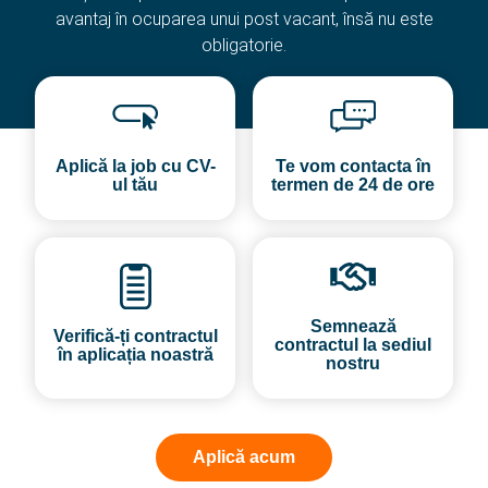
avantaj în ocuparea unui post vacant, însă nu este
obligatorie.
Aplică la job cu CV-
Te vom contacta în
ul tău
termen de 24 de ore
Semnează
Verifică-ți contractul
contractul la sediul
în aplicația noastră
nostru
Aplică acum