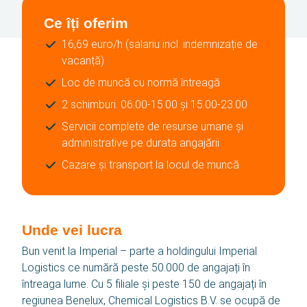
Ce îți oferim
16,69 euro/h (salariu incl. indemnizație de
vacanță)
Loc de muncă cu normă întreagă
2 schimburi. 06.00-15.00 și 15.00-23.00
Servicii complete de resurse umane și
administrative pe durata angajării
Cazare și transport la locul de muncă
Unde vei lucra
Bun venit la Imperial – parte a holdingului Imperial
Logistics ce numără peste 50.000 de angajați în
întreaga lume. Cu 5 filiale și peste 150 de angajați în
regiunea Benelux, Chemical Logistics B.V. se ocupă de