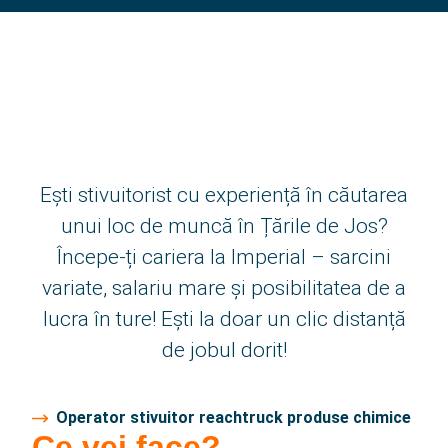
Contact
Noutăți
Echipa noastră
Istoric
Ești stivuitorist cu experiență în căutarea
unui loc de muncă în Țările de Jos?
Limbă
Începe-ți cariera la Imperial – sarcini
variate, salariu mare și posibilitatea de a
Română
lucra în ture! Ești la doar un clic distanță
English
de jobul dorit!
Polski
Operator stivuitor reachtruck produse chimice
български
Ce vei face?