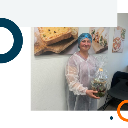
Contact
SBA Flex Recruitment
Boogschutterstraat 5, 5015 BX Tilburg, Țările de Jos
T:
+31 (0)13 464 89 50
|
E:
recruitment@sbaflex.com
SBA Flex Recruitment S.R.L.
Splaiul Unirii 4, Bloc B3, Tronson 3 Etaj 2, Birou 2.2,
040031 Sector 4, București
T:
+40 (0)31 426 09 93
|
E:
recrutare@sbaflex.ro
Sună-ne
Trimite-ne un e-mail