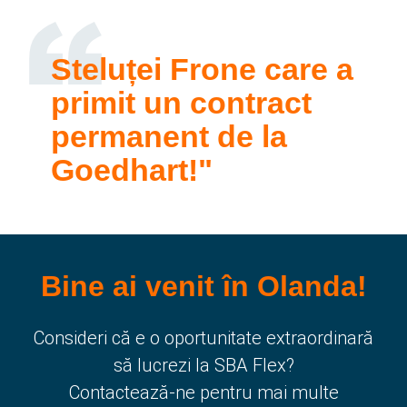
Steluței Frone care a
primit un contract
permanent de la
Goedhart!
Bine ai venit în Olanda!
Consideri că e o oportunitate extraordinară
să lucrezi la SBA Flex?
Contactează-ne pentru mai multe