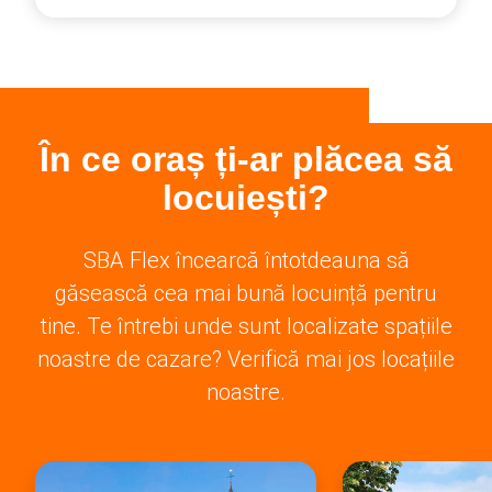
În ce oraș ți-ar plăcea să
locuiești?
SBA Flex încearcă întotdeauna să
găsească cea mai bună locuință pentru
tine. Te întrebi unde sunt localizate spațiile
noastre de cazare? Verifică mai jos locațiile
noastre.