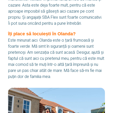
cazare. Asta este deja foarte mult, pentru că este
aproape imposibil să găsești aici cazare pe cont
Contact
propriu. Și angajații SBA Flex sunt foarte comunicativi.
Îi pot suna oricând pentru a pune întrebări.
SBA Flex Recruitment
îți place să locuiești în Olanda?
Boogschutterstraat 5, 5015 BX Tilburg, Țările de Jos
T:
+31 (0)13 464 89 50
|
E:
recruitment@sbaflex.com
Este minunat aici. Olanda este o țară frumoasă și
foarte verde. Mă simt în siguranță și oamenii sunt
prietenoși. Am senzația că sunt acasă. Desigur, ajută și
SBA Flex Recruitment S.R.L.
faptul că sunt aici cu prietenul meu, pentru că este mult
Splaiul Unirii 4, Bloc B3, Tronson 3 Etaj 2, Birou 2.2,
mai comod să te muți într-o altă țară împreună și nu
040031 Sector 4, București
pare un pas chiar atât de mare. Mă face să-mi fie mai
T:
+40 (0)31 426 09 93
|
E:
recrutare@sbaflex.ro
puțin dor de familia mea.
Sună-ne
Trimite-ne un e-mail