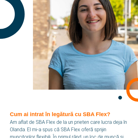
Contact
Noutăți
Echipa noastră
Istoric
Limbă
Română
English
Cum ai intrat în legătură cu SBA Flex?
Polski
Am aflat de SBA Flex de la un prieten care lucra deja în
Olanda. El mi-a spus că SBA Flex oferă sprijin
български
muncitorilor flexibili. În primul rând, un loc de muncă și