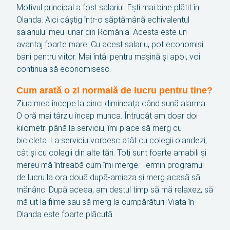
Motivul principal a fost salariul. Ești mai bine plătit în
Olanda. Aici câștig într-o săptămână echivalentul
salariului meu lunar din România. Acesta este un
avantaj foarte mare. Cu acest salariu, pot economisi
bani pentru viitor. Mai întâi pentru mașină și apoi, voi
continua să economisesc.
Cum arată o zi normală de lucru pentru tine?
Ziua mea începe la cinci dimineața când sună alarma.
O oră mai târziu încep munca. Întrucât am doar doi
kilometri până la serviciu, îmi place să merg cu
bicicleta. La serviciu vorbesc atât cu colegii olandezi,
cât și cu colegii din alte țări. Toți sunt foarte amabili și
mereu mă întreabă cum îmi merge. Termin programul
de lucru la ora două după-amiaza și merg acasă să
mănânc. După aceea, am destul timp să mă relaxez, să
mă uit la filme sau să merg la cumpărături. Viața în
Olanda este foarte plăcută.